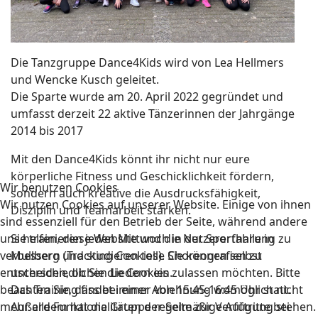
Die Tanzgruppe Dance4Kids wird von Lea Hellmers
und Wencke Kusch geleitet.
Die Sparte wurde am 20. April 2022 gegründet und
umfasst derzeit 22 aktive Tänzerinnen der Jahrgänge
2014 bis 2017
Mit den Dance4Kids könnt ihr nicht nur eure
körperliche Fitness und Geschicklichkeit fördern,
Wir benutzen Cookies
sondern auch kreative die Ausdrucksfähigkeit,
Wir nutzen Cookies auf unserer Website. Einige von ihnen
Disziplin und Teamarbeit stärken.
sind essenziell für den Betrieb der Seite, während andere
uns helfen, diese Website und die Nutzererfahrung zu
Sie trainieren jeden Mittwoch in der Sporthalle in
verbessern (Tracking Cookies). Sie können selbst
Mullberg und studieren tolle Choreografien zu
entscheiden, ob Sie die Cookies zulassen möchten. Bitte
unterschiedlichen Liedern ein.
beachten Sie, dass bei einer Ablehnung womöglich nicht
Das Training findet immer von 15:45-16:45 Uhr statt.
mehr alle Funktionalitäten der Seite zur Verfügung stehen.
Außerdem hat die Gruppe regelmäßige Auftritte bei